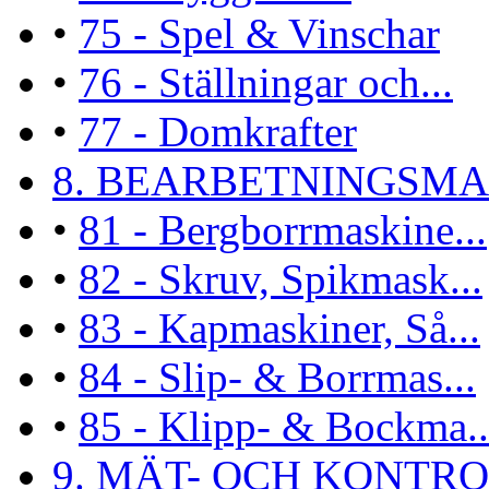
•
75 - Spel & Vinschar
•
76 - Ställningar och...
•
77 - Domkrafter
8. BEARBETNINGSMAS
•
81 - Bergborrmaskine...
•
82 - Skruv, Spikmask...
•
83 - Kapmaskiner, Så...
•
84 - Slip- & Borrmas...
•
85 - Klipp- & Bockma..
9. MÄT- OCH KONTROL