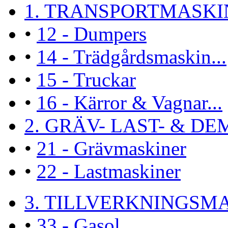
1. TRANSPORTMASKI
•
12 - Dumpers
•
14 - Trädgårdsmaskin...
•
15 - Truckar
•
16 - Kärror & Vagnar...
2. GRÄV- LAST- & DEM
•
21 - Grävmaskiner
•
22 - Lastmaskiner
3. TILLVERKNINGSMA
•
33 - Gasol