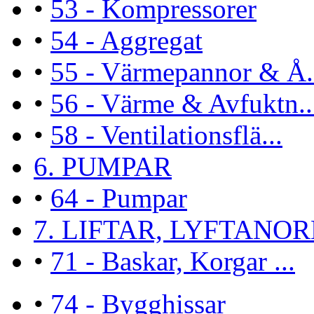
•
53 - Kompressorer
•
54 - Aggregat
•
55 - Värmepannor & Å.
•
56 - Värme & Avfuktn..
•
58 - Ventilationsflä...
6. PUMPAR
•
64 - Pumpar
7. LIFTAR, LYFTANORN
•
71 - Baskar, Korgar ...
•
74 - Bygghissar