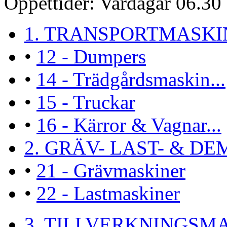
Öppettider:
Vardagar 06.30 
1. TRANSPORTMASKI
•
12 - Dumpers
•
14 - Trädgårdsmaskin...
•
15 - Truckar
•
16 - Kärror & Vagnar...
2. GRÄV- LAST- & DEM
•
21 - Grävmaskiner
•
22 - Lastmaskiner
3. TILLVERKNINGSMA