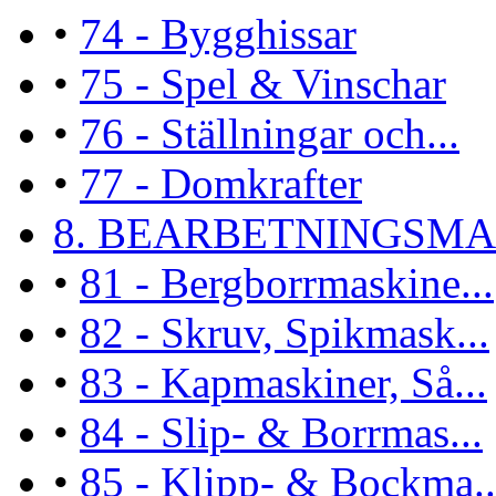
•
74 - Bygghissar
•
75 - Spel & Vinschar
•
76 - Ställningar och...
•
77 - Domkrafter
8. BEARBETNINGSMAS
•
81 - Bergborrmaskine...
•
82 - Skruv, Spikmask...
•
83 - Kapmaskiner, Så...
•
84 - Slip- & Borrmas...
•
85 - Klipp- & Bockma..