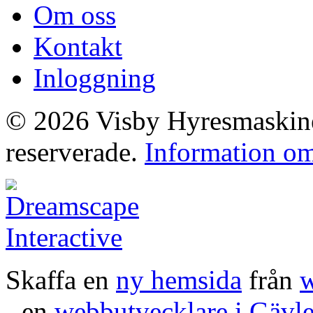
Om oss
Kontakt
Inloggning
© 2026 Visby Hyresmaskiner
reserverade.
Information om
Skaffa en
ny hemsida
från
w
- en
webbutvecklare i Gävl