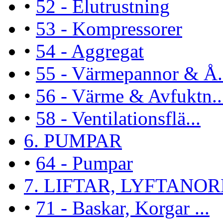
•
52 - Elutrustning
•
53 - Kompressorer
•
54 - Aggregat
•
55 - Värmepannor & Å.
•
56 - Värme & Avfuktn..
•
58 - Ventilationsflä...
6. PUMPAR
•
64 - Pumpar
7. LIFTAR, LYFTANORN
•
71 - Baskar, Korgar ...