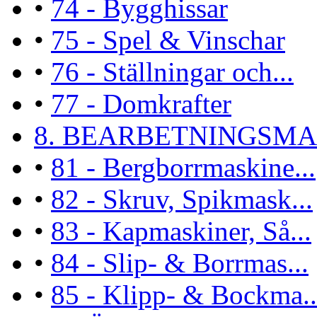
•
74 - Bygghissar
•
75 - Spel & Vinschar
•
76 - Ställningar och...
•
77 - Domkrafter
8. BEARBETNINGSMAS
•
81 - Bergborrmaskine...
•
82 - Skruv, Spikmask...
•
83 - Kapmaskiner, Så...
•
84 - Slip- & Borrmas...
•
85 - Klipp- & Bockma..