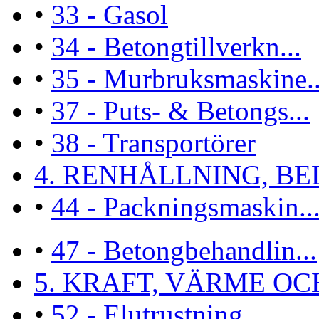
•
33 - Gasol
•
34 - Betongtillverkn...
•
35 - Murbruksmaskine..
•
37 - Puts- & Betongs...
•
38 - Transportörer
4. RENHÅLLNING, BEL
•
44 - Packningsmaskin..
•
47 - Betongbehandlin...
5. KRAFT, VÄRME OCH 
•
52 - Elutrustning