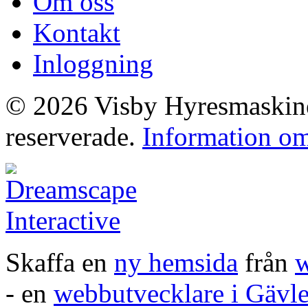
Om oss
Kontakt
Inloggning
© 2026 Visby Hyresmaskiner
reserverade.
Information om
Skaffa en
ny hemsida
från
w
- en
webbutvecklare i Gävl