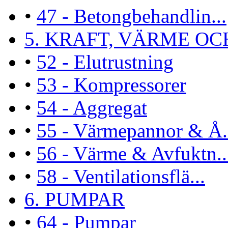
•
47 - Betongbehandlin...
5. KRAFT, VÄRME OCH 
•
52 - Elutrustning
•
53 - Kompressorer
•
54 - Aggregat
•
55 - Värmepannor & Å.
•
56 - Värme & Avfuktn..
•
58 - Ventilationsflä...
6. PUMPAR
•
64 - Pumpar