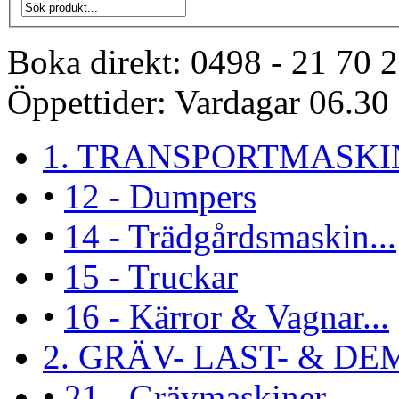
Boka direkt:
0498 - 21 70 
Öppettider:
Vardagar 06.30 
1. TRANSPORTMASKI
•
12 - Dumpers
•
14 - Trädgårdsmaskin...
•
15 - Truckar
•
16 - Kärror & Vagnar...
2. GRÄV- LAST- & DEM
•
21 - Grävmaskiner