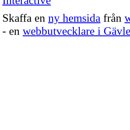
Skaffa en
ny hemsida
från
w
- en
webbutvecklare i Gävl