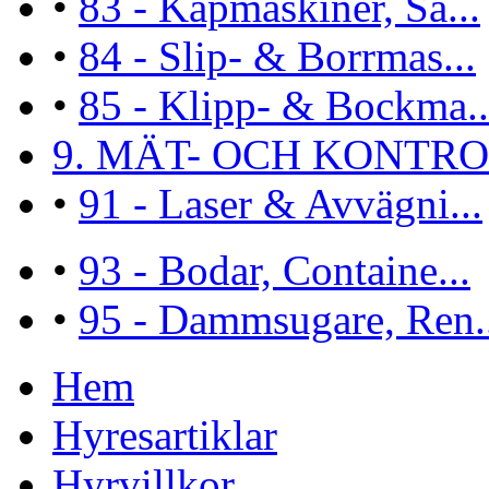
•
83 - Kapmaskiner, Så...
•
84 - Slip- & Borrmas...
•
85 - Klipp- & Bockma..
9. MÄT- OCH KONTROL
•
91 - Laser & Avvägni...
•
93 - Bodar, Containe...
•
95 - Dammsugare, Ren..
Hem
Hyresartiklar
Hyrvillkor