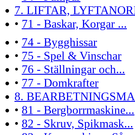
7. LIFTAR, LYFTANORN
•
71 - Baskar, Korgar ...
•
74 - Bygghissar
•
75 - Spel & Vinschar
•
76 - Ställningar och...
•
77 - Domkrafter
8. BEARBETNINGSMAS
•
81 - Bergborrmaskine...
•
82 - Skruv, Spikmask...